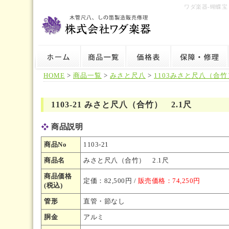
ワダ楽器-蝴蝶
HOME
>
商品一覧
>
みさと尺八
>
1103みさと尺八（合竹
1103-21 みさと尺八（合竹） 2.1尺
商品説明
商品No
1103-21
商品名
みさと尺八（合竹） 2.1尺
商品価格
定価：82,500円 /
販売価格：74,250円
(税込)
管形
直管・節なし
胴金
アルミ