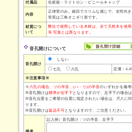
付属品
化粧箱・ライトロン・ビニールキャップ
正律管のみ。細目でスリムな感じで、女性向き
内容
管尻は三角オニギリ形です。
弊社で使用している木材は、全て天然木を使用
材質につ
いて
等 写真とは異なります。
音孔開けについて
しない
音孔開け
定価：4,
七孔
六孔
※注意事項※
※
六孔の場合、ツの半音、(ハ・リ)の半音
のいずれかを備考
※音孔開けは
標準が右手下
となりますので、左手下の場合
※音孔位置をご希望の位置に指定されたい場合は、尺八に
ります。
※音孔開けは
返品不可
となりますので、ご注意ください。
記入例）音孔開け：ツの半音、左手下
備考