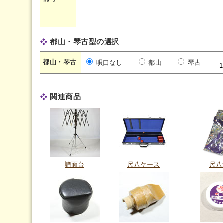
都山・琴古型の選択
都山・琴古
唄口なし
都山
琴古
関連商品