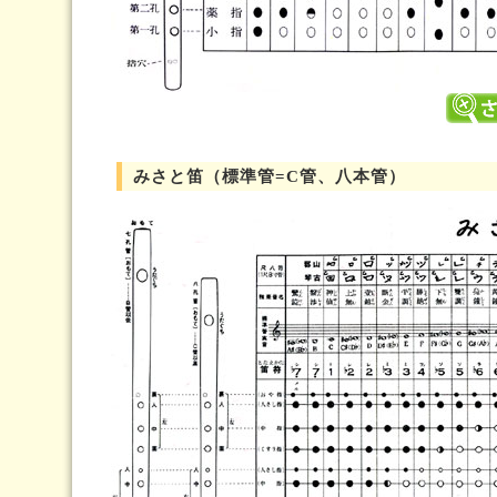
みさと笛（標準管=C管、八本管）