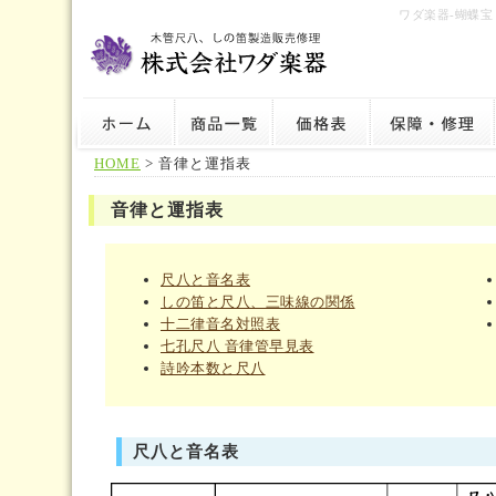
ワダ楽器-蝴蝶
HOME
> 音律と運指表
音律と運指表
尺八と音名表
しの笛と尺八、三味線の関係
十二律音名対照表
七孔尺八 音律管早見表
詩吟本数と尺八
尺八と音名表