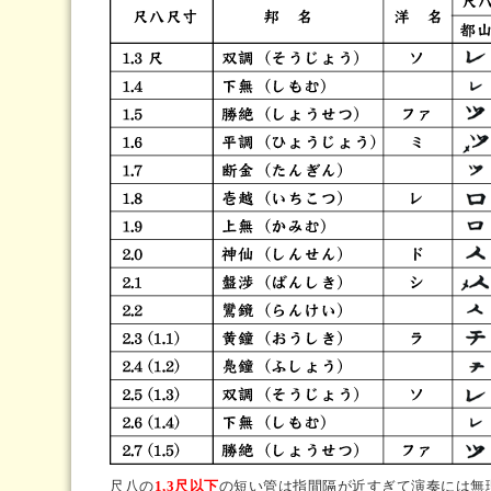
尺八の
1,3尺以下
の短い管は指間隔が近すぎて演奏には無