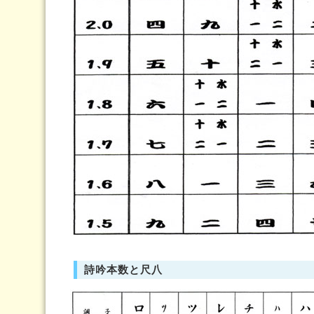
詩吟本数と尺八