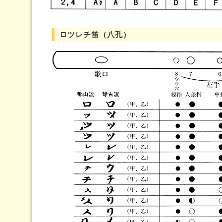
ロツレチ笛（八孔）