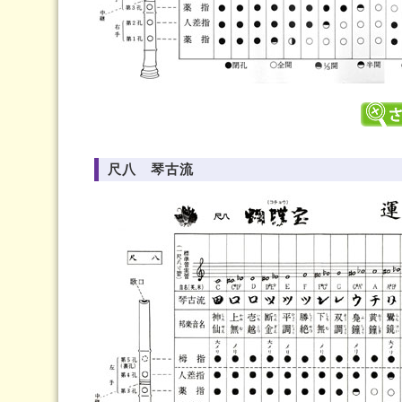
尺八 琴古流