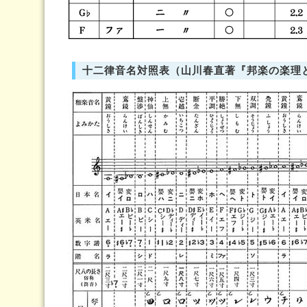
十二律音名対照表（山川春直著『邦楽の楽理