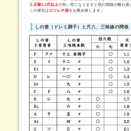
又
正律2.3尺以上
の長い管になりますと指の間隔が離れ過
この場合は
ロツレチ笛
をお薦め致します。
しの笛（ドレミ調子）と尺八、三味線の関係