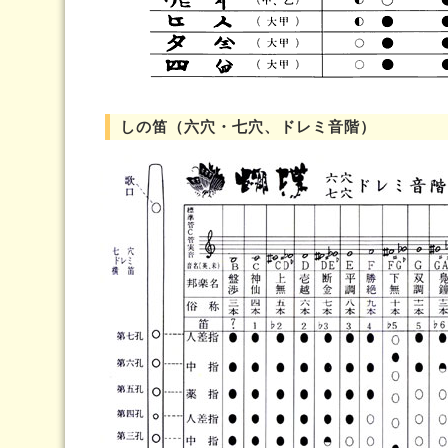
しの笛（六穴・七穴、ドレミ音階）