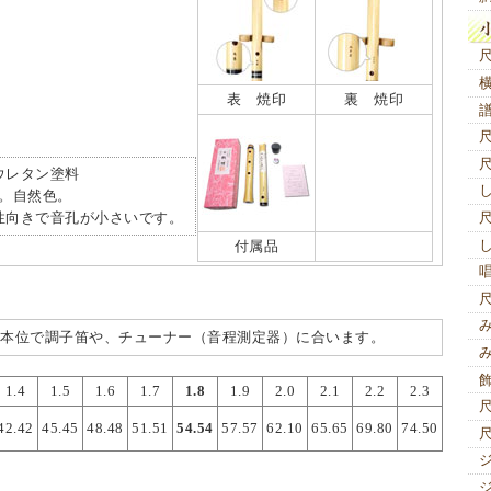
表 焼印
裏 焼印
ウレタン塗料
。自然色。
性向きで音孔が小さいです。
付属品
位で調子笛や、チューナー（音程測定器）に合います。
1.4
1.5
1.6
1.7
1.8
1.9
2.0
2.1
2.2
2.3
42.42
45.45
48.48
51.51
54.54
57.57
62.10
65.65
69.80
74.50