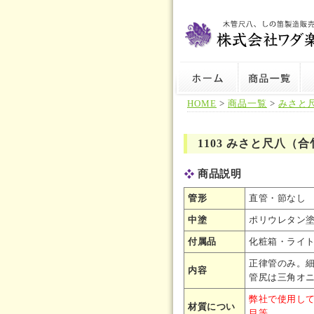
HOME
>
商品一覧
>
みさと
1103 みさと尺八（
商品説明
管形
直管・節なし
中塗
ポリウレタン
付属品
化粧箱・ライ
正律管のみ。
内容
管尻は三角オ
弊社で使用し
材質につい
目等