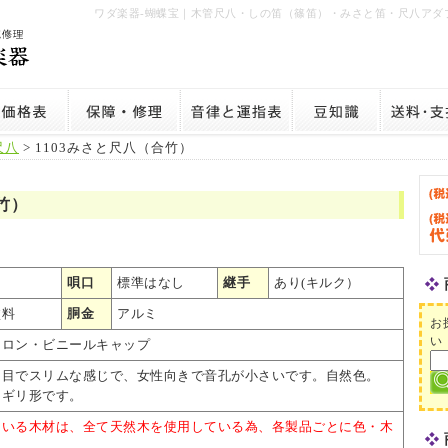
ワダ楽器-蝴蝶宝｜木管尺八・しの笛（篠笛）・みさと笛・尺八アダ
尺八
> 1103みさと尺八（合竹）
合竹）
唄口
標準はなし
継手
あり(キルク）
塗料
胴金
アルミ
お
い
トロン・ビニールキャップ
細目でスリムな感じで、女性向きで音孔が小さいです。自然色。
ニギリ形です。
ている木材は、全て天然木を使用している為、各製品ごとに色・木