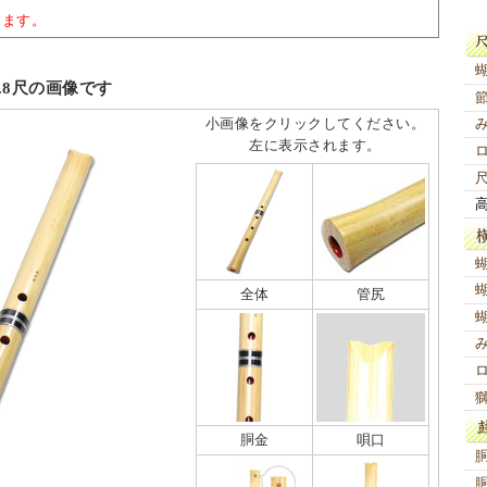
ります。
8尺の画像です
小画像をクリックしてください。
左に表示されます。
全体
管尻
胴金
唄口