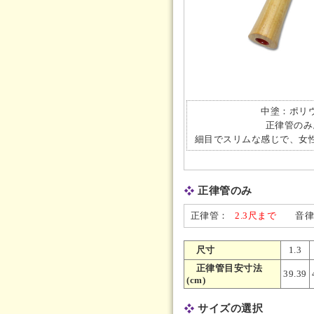
中塗：ポリ
正律管のみ
細目でスリムな感じで、女
正律管のみ
正律管：
2.3尺まで
音律本
尺寸
1.3
正律管目安寸法
39.39
(cm)
サイズの選択