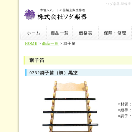
ワダ楽器-蝴蝶
HOME
>
商品一覧
> 獅子笛
獅子笛
0232獅子笛（楓）黒塗
○材質
○継手
○調子