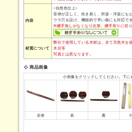
<自然色仕上>
音律が正しく、吹き易く、邦楽・洋楽にも
ウラ穴を設け、機能的で早い曲にも対応で
内容
※継手無しがなくなり次第、継手有りに切
弊社で使用している木材は、全て天然木を
材質について
木目等
写真とは異なります。
商品画像
小画像をクリックしてください。下に
全体
表
裏