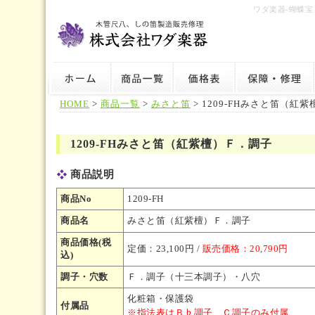
ワダ楽器-蝴蝶
HOME
>
商品一覧
>
みさと笛
> 1209-FHみさと笛（紅
1209-FHみさと笛（紅紫檀）Ｆ．調子
商品説明
商品No
1209-FH
商品名
みさと笛（紅紫檀）Ｆ．調子
商品価格(税
定価：23,100円 /
販売価格：20,790円
込)
調子・穴数
Ｆ．調子（十三本調子）・八穴
化粧箱・保護袋
付属品
※指法表はＢ♭調子、Ｃ調子のみ付属