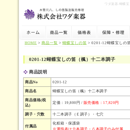
ワダ楽器-蝴蝶
HOME
>
商品一覧
>
蝴蝶宝しの笛
> 0201-12蝴蝶宝
0201-12蝴蝶宝しの笛（楓）十二本調子
商品説明
商品No
0201-12
商品名
蝴蝶宝しの笛（楓）十二本調子
商品価格(税
定価：19,800円 /
販売価格：17,820円
込)
調子・穴数
十二本調子（Ｅ調子）・七穴
化粧箱・保護袋
付属品
※運指表は六本調子・八本調子のみ付属