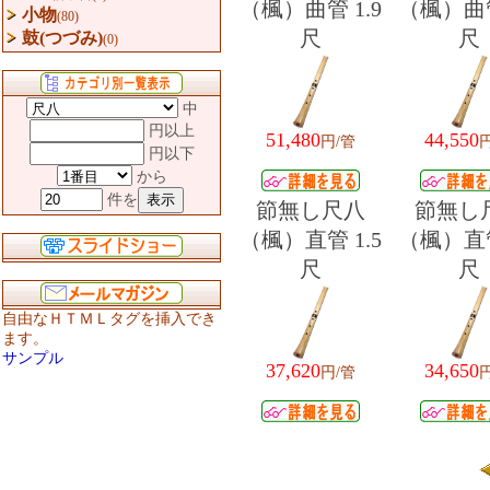
（楓）曲管 1.9
（楓）曲管
小物
(80)
尺
尺
鼓(つづみ)
(0)
中
円以上
51,480
44,550
円/管
円以下
から
件を
節無し尺八
節無し
（楓）直管 1.5
（楓）直管
尺
尺
自由なＨＴＭＬタグを挿入でき
ます。
サンプル
37,620
34,650
円/管