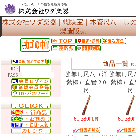
株式会社ワダ楽器｜蝴蝶宝｜木管尺八・し
製造販売
商品一覧
尺
ID：
節無し尺八（洋
節無し尺
PASS：
紫檀）直管 2.0
紫檀）直管
尺
尺
61,380
61,380
円/管