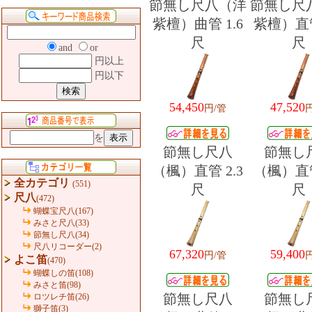
節無し尺八（洋
節無し尺
紫檀）曲管 1.6
紫檀）直管
尺
尺
and
or
円以上
円以下
54,450
47,520
円/管
を
節無し尺八
節無し
（楓）直管 2.3
（楓）直管
全カテゴリ
(551)
尺
尺
尺八
(472)
蝴蝶宝尺八(167)
みさと尺八(33)
節無し尺八(34)
尺八リコーダー(2)
67,320
59,400
円/管
よこ笛
(470)
蝴蝶しの笛(108)
みさと笛(98)
節無し尺八
節無し
ロツレチ笛(26)
獅子笛(3)