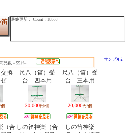
の笛
サンプル2
商品数＝551件
 交換
尺八（笛）受
尺八（笛）受
ーゼ
台 四本用
台 三本用
20,000
20,000
/個
円/個
円/個
楽（合
しの笛神楽（合
しの笛神楽