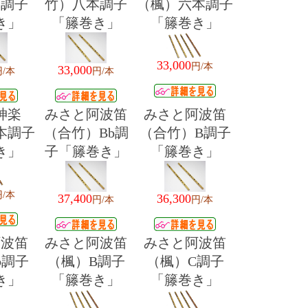
本調子
竹）八本調子
（楓）六本調子
き」
「籐巻き」
「籐巻き」
33,000
円/本
33,000
円/本
円/本
神楽
みさと阿波笛
みさと阿波笛
本調子
（合竹）Bb調
（合竹）B調子
き」
子「籐巻き」
「籐巻き」
円/本
37,400
36,300
円/本
円/本
阿波笛
みさと阿波笛
みさと阿波笛
b調子
（楓）B調子
（楓）C調子
き」
「籐巻き」
「籐巻き」