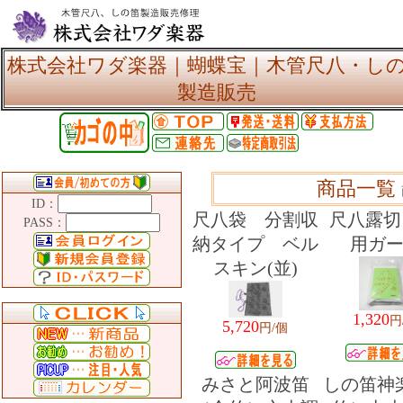
株式会社ワダ楽器｜蝴蝶宝｜木管尺八・し
製造販売
商品一覧
ID：
尺八袋 分割収
尺八露切
PASS：
納タイプ ベル
用ガ
スキン(並)
1,320
円
5,720
円/個
みさと阿波笛
しの笛神