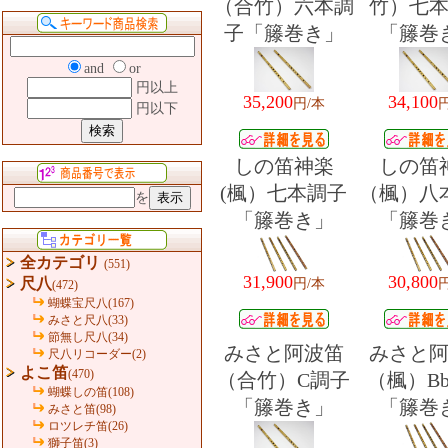
（合竹）六本調
竹）七
子「籐巻き」
「籐巻
and
or
円以上
35,200
34,100
円/本
円以下
しの笛神楽
しの笛
(楓）七本調子
（楓）八
を
「籐巻き」
「籐巻
全カテゴリ
(551)
31,900
30,800
尺八
円/本
(472)
蝴蝶宝尺八(167)
みさと尺八(33)
節無し尺八(34)
みさと阿波笛
みさと
尺八リコーダー(2)
よこ笛
(470)
（合竹）C調子
（楓）B
蝴蝶しの笛(108)
「籐巻き」
「籐巻
みさと笛(98)
ロツレチ笛(26)
獅子笛(3)