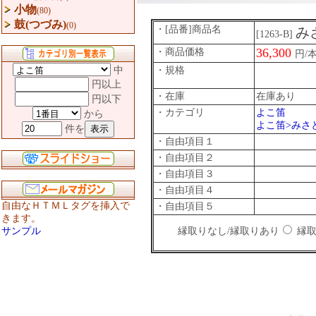
小物
(80)
鼓(つづみ)
(0)
・[品番]商品名
み
[1263-B]
36,300
・商品価格
円/
中
・規格
円以上
・在庫
在庫あり
円以下
・カテゴリ
よこ笛
から
よこ笛>みさ
件を
・自由項目１
・自由項目２
・自由項目３
・自由項目４
自由なＨＴＭＬタグを挿入で
・自由項目５
きます。
サンプル
縁取りなし/縁取りあり
縁取