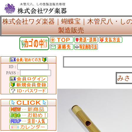
株式会社ワダ楽器｜蝴蝶宝｜木管尺八・し
製造販売
ID：
PASS：
みさ