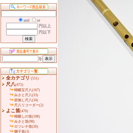
and
or
円以上
円以下
を
全カテゴリ
(551)
尺八
(472)
蝴蝶宝尺八(167)
みさと尺八(33)
節無し尺八(34)
尺八リコーダー(2)
よこ笛
(470)
蝴蝶しの笛(108)
みさと笛(98)
ロツレチ笛(26)
獅子笛(3)