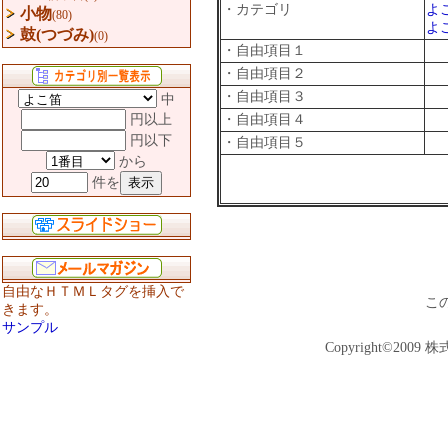
・カテゴリ
よ
小物
(80)
よ
鼓(つづみ)
(0)
・自由項目１
・自由項目２
・自由項目３
中
円以上
・自由項目４
円以下
・自由項目５
から
件を
自由なＨＴＭＬタグを挿入で
こ
きます。
サンプル
Copyright©2009 株