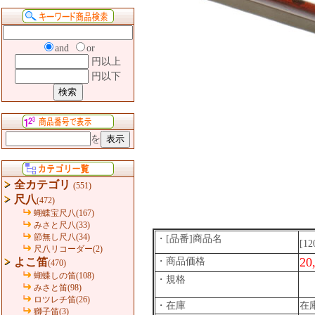
and
or
円以上
円以下
を
全カテゴリ
(551)
尺八
(472)
蝴蝶宝尺八(167)
みさと尺八(33)
節無し尺八(34)
・[品番]商品名
[12
尺八リコーダー(2)
20
よこ笛
・商品価格
(470)
蝴蝶しの笛(108)
・規格
みさと笛(98)
ロツレチ笛(26)
・在庫
在
獅子笛(3)