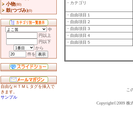
・カテゴリ
小物
(80)
鼓(つづみ)
(0)
・自由項目１
・自由項目２
・自由項目３
中
円以上
・自由項目４
円以下
・自由項目５
から
件を
自由なＨＴＭＬタグを挿入で
こ
きます。
サンプル
Copyright©2009 株