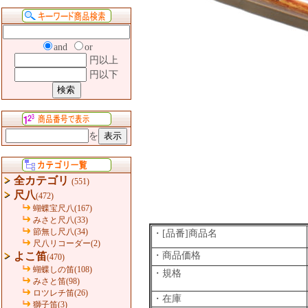
and
or
円以上
円以下
を
全カテゴリ
(551)
尺八
(472)
蝴蝶宝尺八(167)
みさと尺八(33)
節無し尺八(34)
・[品番]商品名
尺八リコーダー(2)
よこ笛
・商品価格
(470)
蝴蝶しの笛(108)
・規格
みさと笛(98)
ロツレチ笛(26)
・在庫
獅子笛(3)