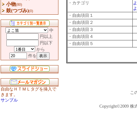
・カテゴリ
小物
(80)
鼓(つづみ)
(0)
・自由項目１
・自由項目２
・自由項目３
中
円以上
・自由項目４
円以下
・自由項目５
から
件を
自由なＨＴＭＬタグを挿入で
こ
きます。
サンプル
Copyright©2009 株