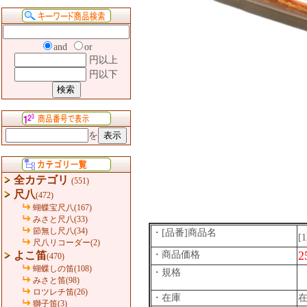
and
or
円以上
円以下
を
全カテゴリ
(551)
尺八
(472)
蝴蝶宝尺八(167)
みさと尺八(33)
節無し尺八(34)
・[品番]商品名
[
尺八リコーダー(2)
2
よこ笛
・商品価格
(470)
蝴蝶しの笛(108)
・規格
みさと笛(98)
ロツレチ笛(26)
・在庫
獅子笛(3)