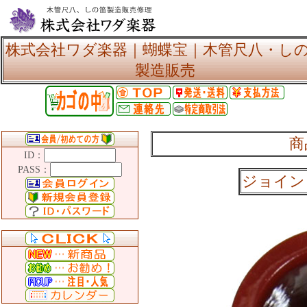
株式会社ワダ楽器｜蝴蝶宝｜木管尺八・し
製造販売
商
ID：
PASS：
ジョイン