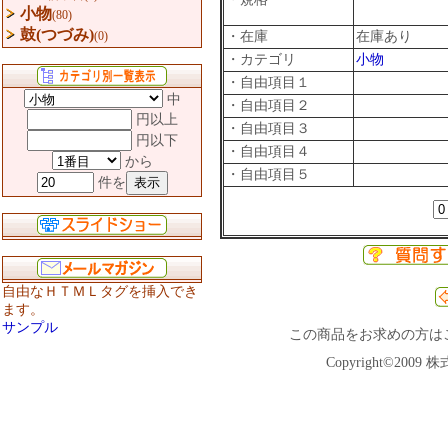
小物
(80)
鼓(つづみ)
(0)
・在庫
在庫あり
・カテゴリ
小物
・自由項目１
中
・自由項目２
円以上
・自由項目３
円以下
・自由項目４
から
・自由項目５
件を
自由なＨＴＭＬタグを挿入でき
ます。
サンプル
この商品をお求めの方は
Copyright©2009 株