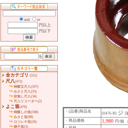
and
or
円以上
円以下
を
全カテゴリ
(551)
尺八
(472)
蝴蝶宝尺八(167)
みさと尺八(33)
節無し尺八(34)
尺八リコーダー(2)
よこ笛
(470)
・[品番]商品名
ジ
蝴蝶しの笛(108)
[0476-B]
みさと笛(98)
1,980
・商品価格
円/個
ロツレチ笛(26)
獅子笛(3)
・規格