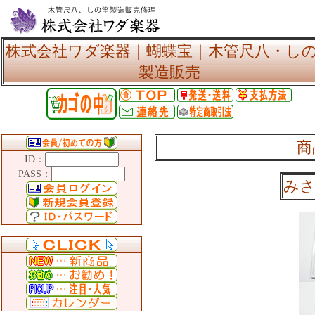
株式会社ワダ楽器｜蝴蝶宝｜木管尺八・し
製造販売
商
ID：
PASS：
みさ