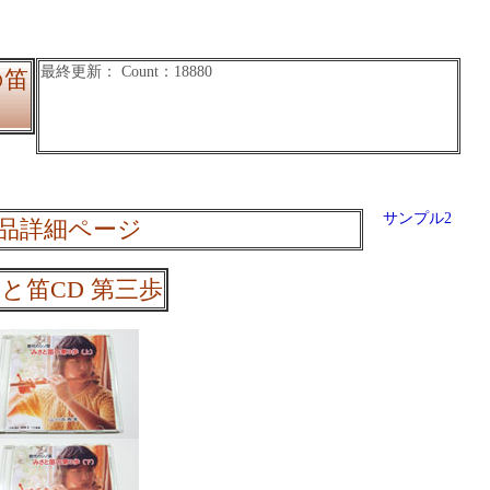
の笛
サンプル2
品詳細ページ
と笛CD 第三歩