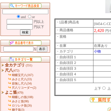
and
or
円以上
・[品番]商品名
[0454-C-C
円以下
2,420
・商品価格
円
・規格
・在庫
在庫あり
を
・カテゴリ
小物
・自由項目１
・自由項目２
全カテゴリ
(551)
・自由項目３
尺八
(472)
・自由項目４
蝴蝶宝尺八(167)
みさと尺八(33)
・自由項目５
節無し尺八(34)
尺八リコーダー(2)
上下
上
よこ笛
(470)
蝴蝶しの笛(108)
みさと笛(98)
ロツレチ笛(26)
獅子笛(3)