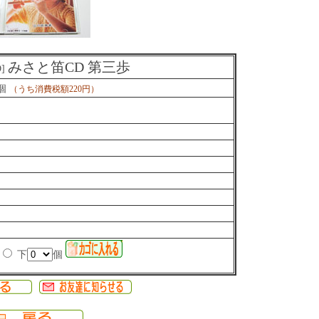
みさと笛CD 第三歩
D]
/個
（うち消費税額220円）
下
個