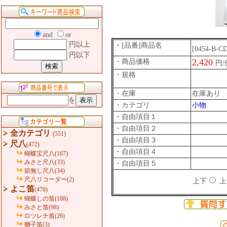
and
or
円以上
・[品番]商品名
[0454-B-C
円以下
2,420
・商品価格
円
・規格
・在庫
在庫あり
を
・カテゴリ
小物
・自由項目１
・自由項目２
全カテゴリ
(551)
・自由項目３
尺八
(472)
・自由項目４
蝴蝶宝尺八(167)
みさと尺八(33)
・自由項目５
節無し尺八(34)
尺八リコーダー(2)
上下
上
よこ笛
(470)
蝴蝶しの笛(108)
みさと笛(98)
ロツレチ笛(26)
獅子笛(3)