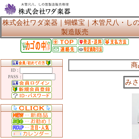
株式会社ワダ楽器｜蝴蝶宝｜木管尺八・し
製造販売
商
ID：
PASS：
みさ