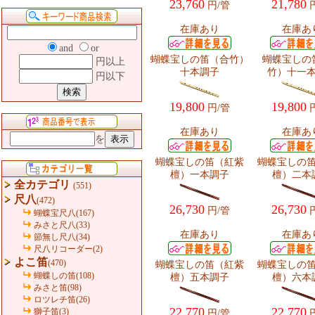
23,760
21,780
円/管
円
在庫あり
在庫あ
and
or
蝴蝶宝しの笛（合竹）
蝴蝶宝しの
円以上
十本調子
竹）十一
円以下
19,800
19,800
円/管
円
在庫あり
在庫あ
を
蝴蝶宝しの笛（紅紫
蝴蝶宝しの
檀）一本調子
檀）二本
全カテゴリ
(551)
尺八
(472)
26,730
26,730
円/管
円
蝴蝶宝尺八(167)
みさと尺八(33)
在庫あり
在庫あ
節無し尺八(34)
尺八リコーダー(2)
よこ笛
(470)
蝴蝶宝しの笛（紅紫
蝴蝶宝しの
蝴蝶しの笛(108)
檀）五本調子
檀）六本
みさと笛(98)
ロツレチ笛(26)
22,770
22,770
獅子笛(3)
円/管
円