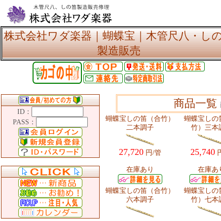
株式会社ワダ楽器｜蝴蝶宝｜木管尺八・し
製造販売
商品一覧
ID：
蝴蝶宝しの笛（合竹）
蝴蝶宝しの
PASS：
二本調子
竹）三本
27,720
25,740
円/管
円
在庫あり
在庫あ
蝴蝶宝しの笛（合竹）
蝴蝶宝しの
六本調子
竹）七本